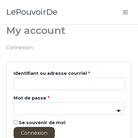
Aller
Obligatoire
Obligatoire
LePouvoirDe
au
contenu
My account
Connexion
Identifiant ou adresse courriel
*
Mot de passe
*
Se souvenir de moi
Connexion